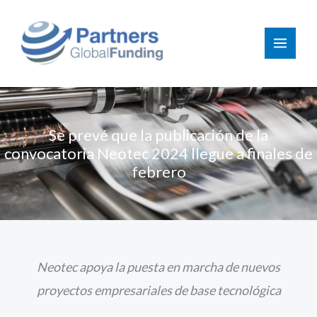
Ir
al
contenido
Se prevé que la publicación de la
convocatoria Neotec 2024 llegue a finales de
febrero
Neotec apoya la puesta en marcha de nuevos
proyectos empresariales de base tecnológica