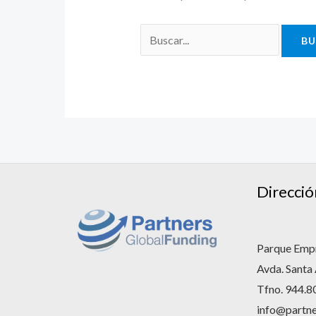
Direcció
Parque Empr
Avda. Santa
Tfno. 944.8
info@partne