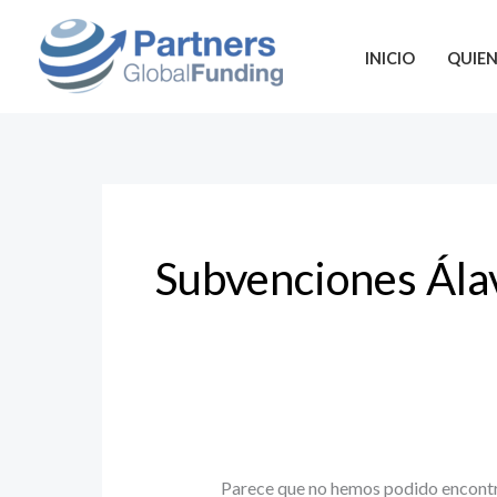
Ir
Buscar
al
por:
INICIO
QUIE
contenido
Subvenciones Ála
Parece que no hemos podido encontr