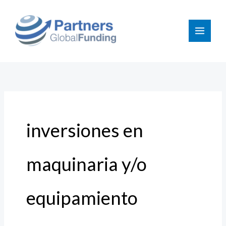
Ir
Buscar
al
por:
contenido
inversiones en
maquinaria y/o
equipamiento