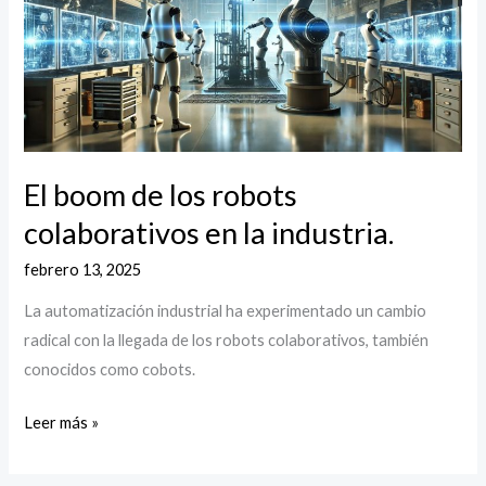
los
robots
colaborativos
en
la
industria.
El boom de los robots
colaborativos en la industria.
febrero 13, 2025
La automatización industrial ha experimentado un cambio
radical con la llegada de los robots colaborativos, también
conocidos como cobots.
Leer más »