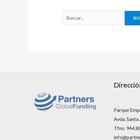
Direcció
Parque Empr
Avda. Santa
Tfno. 944.8
info@partne