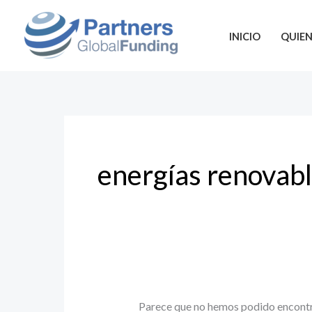
Ir
Buscar
al
por:
INICIO
QUIE
contenido
energías renovab
Parece que no hemos podido encontr