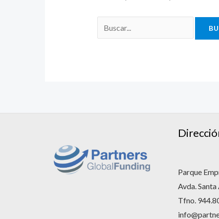
Direcció
Parque Empr
Avda. Santa
Tfno. 944.8
info@partne