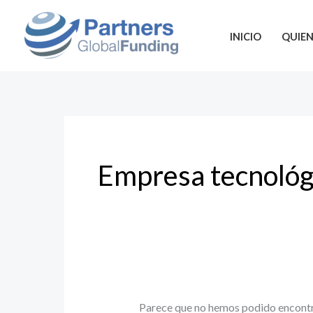
Ir
Buscar
al
por:
INICIO
QUIE
contenido
Empresa tecnológ
Parece que no hemos podido encontr