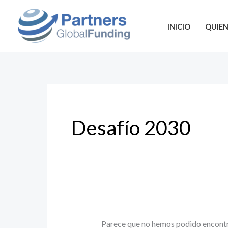
Ir
Buscar
al
por:
INICIO
QUIE
contenido
Desafío 2030
Parece que no hemos podido encontr