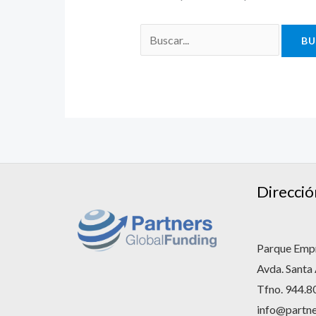
Direcció
Parque Empr
Avda. Santa
Tfno. 944.8
info@partne