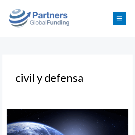
Ir
al
contenido
civil y defensa
Aumento
de
100