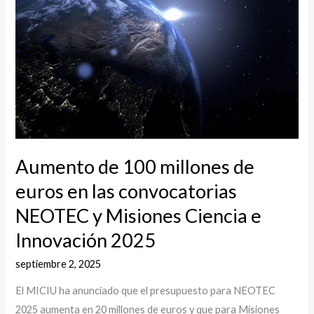
millones
de
euros
en
las
convocatorias
NEOTEC
y
Misiones
Aumento de 100 millones de
Ciencia
euros en las convocatorias
e
NEOTEC y Misiones Ciencia e
Innovación
2025
Innovación 2025
septiembre 2, 2025
El MICIU ha anunciado que el presupuesto para NEOTEC
2025 aumenta en 20 millones de euros y que para Misiones