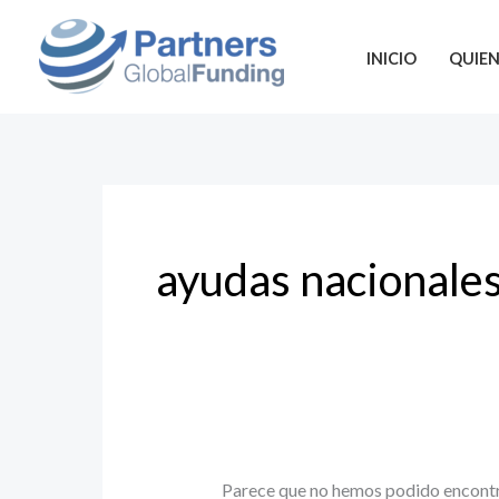
Ir
Buscar
al
por:
INICIO
QUIE
contenido
ayudas nacionale
Parece que no hemos podido encontr