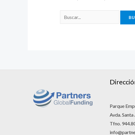
Direcció
Parque Empr
Avda. Santa
Tfno. 944.8
info@partne