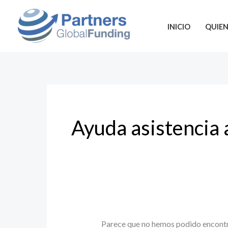
Ir
Buscar
al
por:
INICIO
QUIE
contenido
Ayuda asistencia 
Parece que no hemos podido encontr