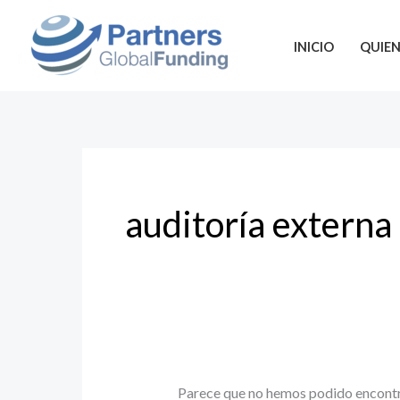
Ir
Buscar
al
por:
INICIO
QUIE
contenido
auditoría externa
Parece que no hemos podido encontr