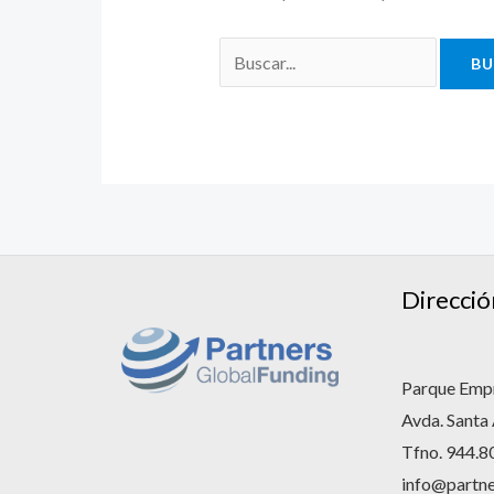
Direcció
Parque Empr
Avda. Santa
Tfno. 944.8
info@partne