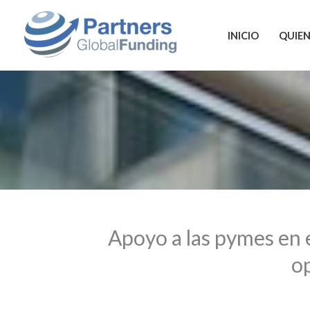
Ir
al
INICIO
QUIE
contenido
Apoyo a las pymes en e
op