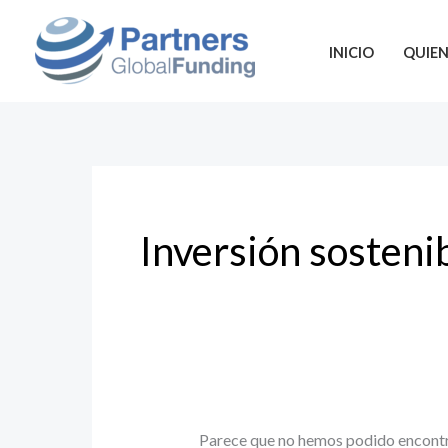
Ir
Buscar
al
por:
INICIO
QUIE
contenido
Inversión sosteni
Parece que no hemos podido encontr