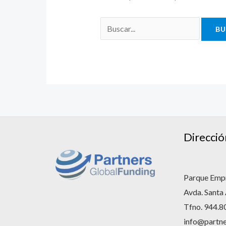
Direcció
Parque Empr
Avda. Santa
Tfno. 944.8
info@partne