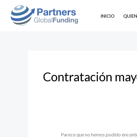
Ir
Buscar
al
por:
INICIO
QUIE
contenido
Contratación may
Parece que no hemos podido encontr