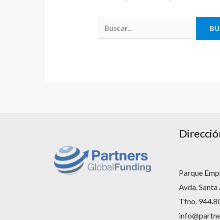
Direcció
Parque Empr
Avda. Santa
Tfno. 944.8
info@partne